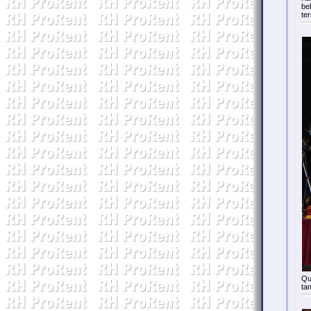
be
te
Qu
ta