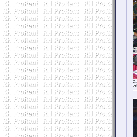
Ga
be