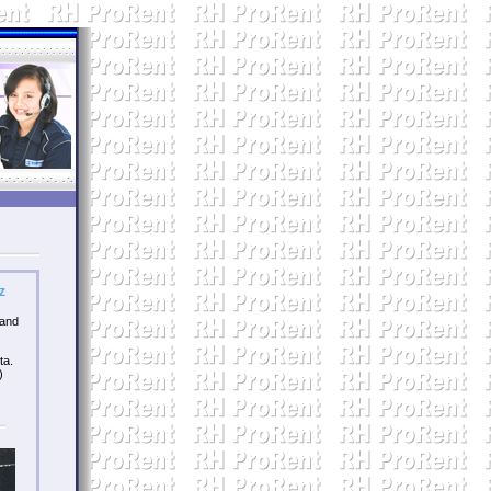
z
rand
ta.
)