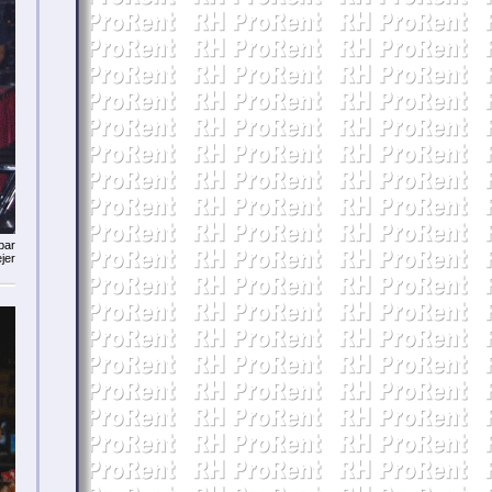
bar
jer