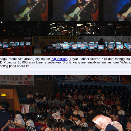
bagai media visualisasi, digunakan
Big Screen
(Layar Lebar) ukuran 4x6 dan mengguna
D Projector 10.000 ansi lumens sebanyak 3 unit, yang menampilkan animasi dan
Video L
ooting
pada acara ini.