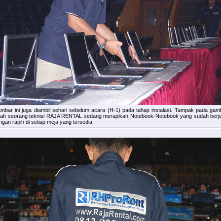
mbar ini juga diambil sehari sebelum acara (H-1) pada tahap instalasi. Tampak pada gam
lah seorang teknisi RAJA RENTAL sedang merapikan Notebook-Notebook yang sudah berje
ngan rapih di setiap meja yang tersedia.