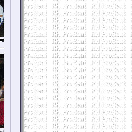
ang
adi