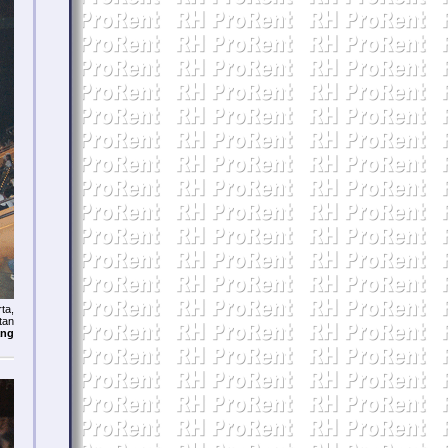
ta,
tan
ang