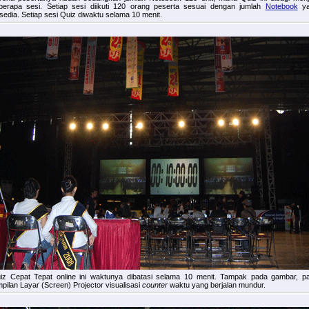
berapa sesi. Setiap sesi diikuti 120 orang peserta sesuai dengan jumlah
Notebook
ya
rsedia. Setiap sesi Quiz diwaktu selama 10 menit.
iz Cepat Tepat online ini
waktunya dibatasi selama 10 menit. Tampak pada gambar, p
mpilan Layar (Screen) Projector visualisasi
counter
waktu yang berjalan mundur.