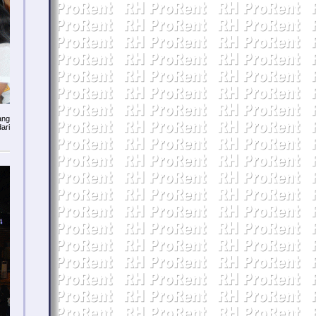
ang
ari