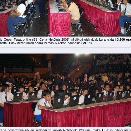
iz Cepat Tepat online (BSI Ceria NetQuiz 2009) ini diikuti oleh tidak kurang dari
3.200 or
serta
. Tidak heran kalau acara ini masuk rekor Indonesia (MURI).
rena pesertanya ribuan sedangkan jumlah Notebook 120 unit, maka Quiz ini dibagi menj