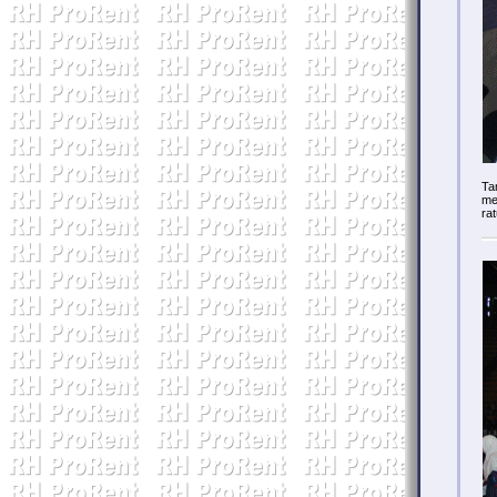
Ta
me
ra