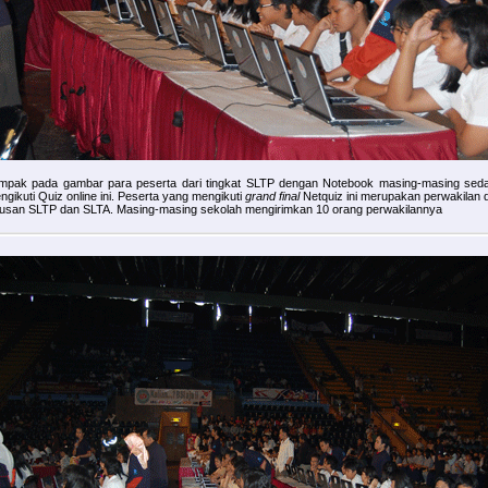
mpak pada gambar para peserta dari tingkat SLTP dengan Notebook masing-masing sed
ngikuti Quiz online ini. Peserta yang mengikuti
grand final
Netquiz ini merupakan perwakilan d
tusan SLTP dan SLTA. Masing-masing sekolah mengirimkan 10 orang perwakilannya