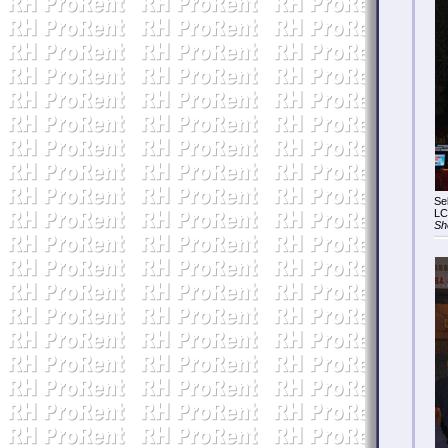
Se
LC
Sh