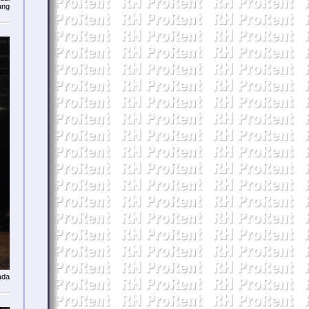
ng
ada