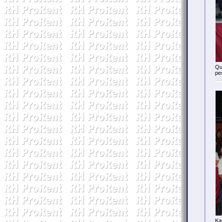
Qu
pe
Ka