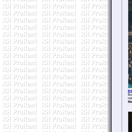
BS
Bo
re
Me