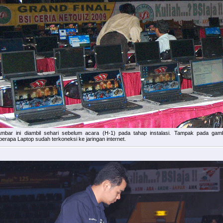
mbar ini diambil sehari sebelum acara (H-1) pada tahap instalasi. Tampak pada gam
berapa Laptop sudah terkoneksi ke jaringan internet.