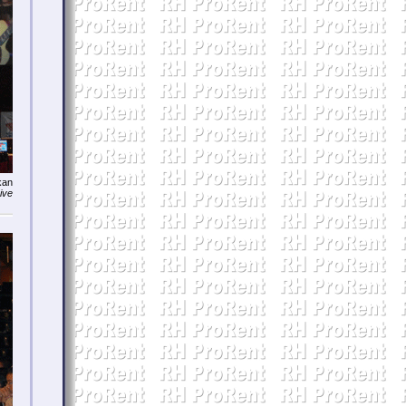
kan
ive