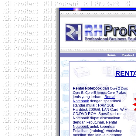
RENT
Rental Notebook
dari
Core 2 Duo,
atau
Core i3, Core i5 hingga Core i7
jenis yang terbaru.
Rental
Notebook
dengan spesifikasi
standar mulai : RAM 2GB,
Harddisk 200GB, LAN Card, WiFi,
CD/DVD ROM. Spesifikasi rental
Notebook dapat disesuaikan
dengan kebutuhan.
Rental
Notebook
untuk keperluan
Pelatihan (training), workshop,
meeting, dan lain-lain dengan