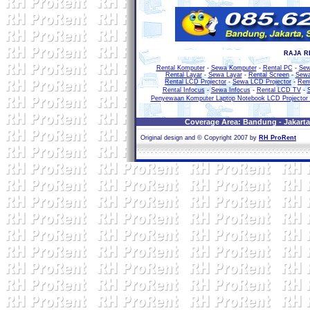
RAJA R
Rental Komputer
-
Sewa Komputer
-
Rental PC
-
Se
Rental Layar
-
Sewa Layar
-
Rental Screen
-
Sewa
Rental LCD Projector
-
Sewa LCD Projector
-
Ren
Rental Infocus
-
Sewa Infocus
-
Rental LCD TV
-
Penyewaan Komputer Laptop Notebook LCD Projector
Coverage Area: Bandung - Jakarta 
Original design and © Copyright 2007 by
RH ProRent