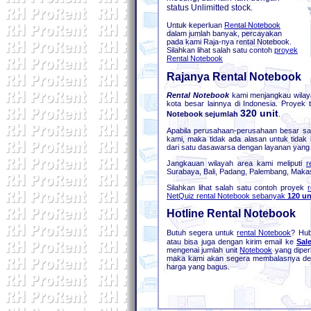
status Unlimitted stock.
Untuk keperluan
Rental Notebook
dalam jumlah banyak, percayakan
pada kami Raja-nya rental Notebook.
Silahkan lihat salah satu contoh
proyek
Rental Notebook
Rajanya Rental Notebook
Rental Notebook
kami menjangkau wilaya
kota besar lainnya di Indonesia. Proyek
320 unit
Notebook sejumlah
.
Apabila perusahaan-perusahaan besar s
kami, maka tidak ada alasan untuk tidak
dari satu dasawarsa dengan layanan yang 
Jangkauan wilayah area kami meliputi
r
Surabaya, Bali, Padang, Palembang, Makass
Silahkan lihat salah satu contoh proyek
r
NetQuiz rental Notebook sebanyak
120 u
Hotline Rental Notebook
Butuh segera untuk
rental Notebook
? Hub
atau bisa juga dengan kirim email ke
Sal
mengenai jumlah unit
Notebook
yang diper
maka kami akan segera membalasnya deng
harga yang bagus.