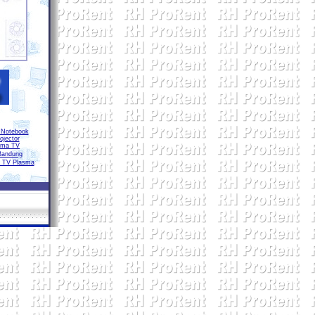
Notebook
ojector
sma TV
Bandung
r TV Plasma