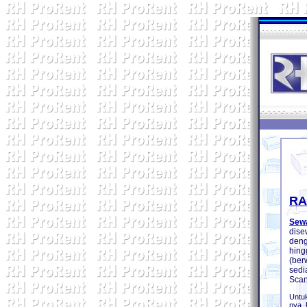
RA
Sewa
dise
deng
hing
(ber
sedi
Scan
Untu
nya.