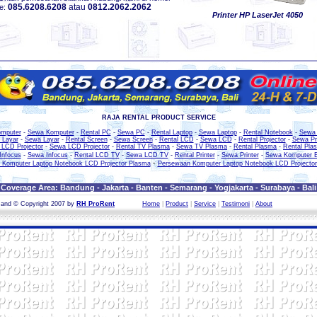
085.6208.6208
atau
0812.2062.2062
e:
Printer HP LaserJet 4050
RAJA RENTAL PRODUCT SERVICE
omputer
-
Sewa Komputer
-
Rental PC
-
Sewa PC
-
Rental Laptop
-
Sewa Laptop
-
Rental Notebook
-
Sewa 
 Layar
-
Sewa Layar
-
Rental Screen
-
Sewa Screen
-
Rental LCD
-
Sewa LCD
-
Rental Projector
-
Sewa Pr
 LCD Projector
-
Sewa LCD Projector
-
Rental TV Plasma
-
Sewa TV Plasma
-
Rental Plasma
-
Rental Pla
Infocus
-
Sewa Infocus
-
Rental LCD TV
-
Sewa LCD TV
-
Rental Printer
-
Sewa Printer
-
Sewa Komputer 
-
Komputer Laptop Notebook LCD Projector Plasma
Persewaan Komputer Laptop Notebook LCD Projecto
Coverage Area: Bandung - Jakarta - Banten - Semarang - Yogjakarta - Surabaya - Bali
n and © Copyright 2007 by
RH ProRent
Home
|
Product
|
Service
|
Testimoni
|
About