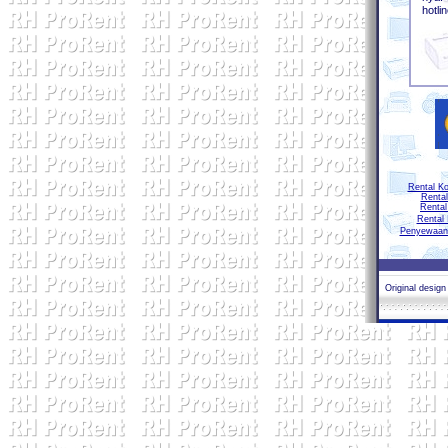
hotlin
Rental K
Rental
Rental
Rental 
Penyewaan 
Original desig