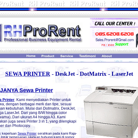
SEWA PRINTER
- DeskJet - DotMatrix - LaserJet
JANYA Sewa Printer
 Printer
. Kami menyediakan Printer untuk
wa, dengan berbagai merk dan tipe, sesuai
an kebutuhan. Mulai dari Dotmatrix, DeskJet,
ga LaserJet. Dari yang B/W hingga color
warna). Dari ukuran A4 hingga A3. Kami
akan juga sewa Printer 3 in 1, yang dilengkapi
er dan Photocopy.
k keperluan
Sewa Printer
serahkan pada kami Raja-
 Untuk pemesanan silahkan hubungi kami di nomor