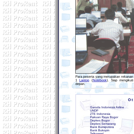
Para peserta yang merupakan rekanan 
1
Laptop
(
Notebook
). Siap mengikut
depan
O t 
Garuda Indonesia Airline
UNDP
ZTE Indonesia
Pakuan Raya Bogor
Depkes Bogor
Depkes Semarang
Bank Bumiputera
Bank Bukopin
Telkomsel