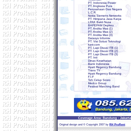
PT. Indonesia Power
PT. Angkasa Pura
Perusahaan Gas Negara
L.C.R
Nokia Siemens Networks
PT. Himpana Jasa Karya
LPAK Bakti Nusa
BAPEPAM Depkeu
PT. Andita Mas (1)
PT. Andita Mas (2)
PT. Andita Mas (3)
Datasys Informix
PT. Visi Solusi Teknologi
karir.com
PT. Lapi Divusi ITB (1)
PT. Lapi Divusi ITB (2)
PT. Lapi Divusi ITB (3)
PT. Inti
Dinas Kesehatan
Bank Indonesia
Hyatt Regency Bandung
Trans TV
Hyatt Regency Bandung
F.I.F
Teh Celup Sosro
Medco Group
Festival Marching Band
Coverage Area: Bandung - Jakarta 
Original design and © Copyright 2007 by
RH ProRent