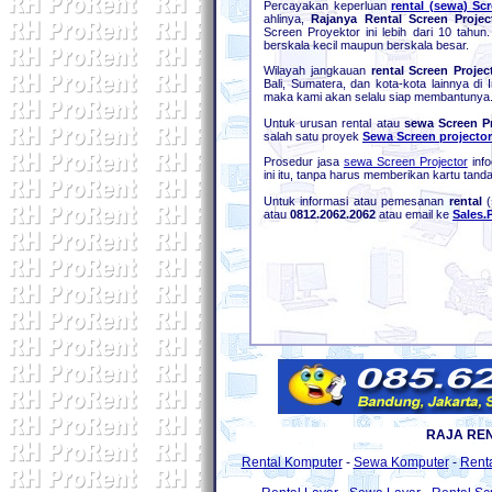
Percayakan keperluan
rental (sewa) Sc
ahlinya,
Rajanya Rental Screen
Projec
Screen Proyektor ini lebih dari 10 tah
berskala kecil maupun berskala besar.
Wilayah jangkauan
rental Screen Projec
Bali, Sumatera, dan kota-kota lainnya d
maka kami akan selalu siap membantunya
Untuk urusan rental atau
sewa Screen Pr
salah satu proyek
Sewa Screen projector
Prosedur jasa
sewa Screen Projector
info
ini itu, tanpa harus memberikan kartu tan
Untuk informasi atau pemesanan
rental
(
atau
0812.2062.2062
atau email ke
Sales
RAJA RE
Rental Komputer
-
Sewa Komputer
-
Rent