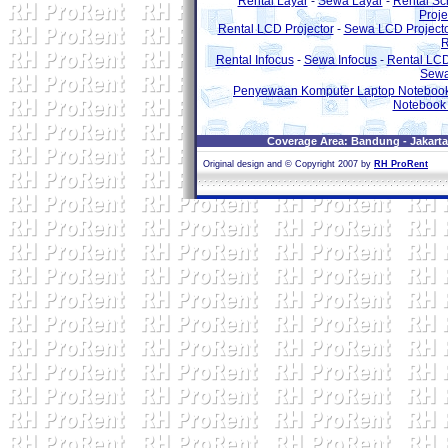
Rental Layar
-
Sewa Layar
-
Rental Sc
Proje
Rental LCD Projector
-
Sewa LCD Project
R
Rental Infocus
-
Sewa Infocus
-
Rental LC
Sewa
Penyewaan Komputer Laptop Notebook
Notebook 
Coverage Area: Bandung - Jakarta 
Original design and © Copyright 2007 by
RH ProRent