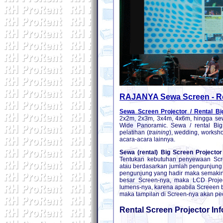
RAJANYA Sewa Screen - Ren
Sewa Screen Projector / Rental Bi
2x2m, 2x3m, 3x4m, 4x6m, hingga se
Wide Panoramic. Sewa / rental Big 
pelatihan (
training
), wedding, worksho
acara-acara lainnya.
Sewa (rental) Big Screen
Projector
Tentukan kebutuhan penyewaan Scre
atau berdasarkan jumlah pengunjung 
pengunjung yang hadir maka semakin
besar Screen-nya, maka LCD Projec
lumens-nya, karena apabila Screeen 
maka tampilan di Screen-nya akan pe
Rental Screen Projector In