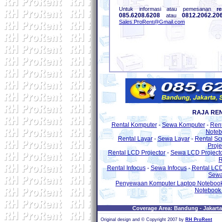
Untuk informasi atau pemesanan
re
085.6208.6208
0812.2062.20
atau
Sales.ProRent@Gmail.com
RAJA RE
Rental Komputer
-
Sewa Komputer
-
Ren
Note
Rental Layar
-
Sewa Layar
-
Rental Sc
Proje
Rental LCD Projector
-
Sewa LCD Project
R
Rental Infocus
-
Sewa Infocus
-
Rental LC
Sewa
Penyewaan Komputer Laptop Notebook
Notebook 
Coverage Area: Bandung - Jakarta 
Original design and © Copyright 2007 by
RH ProRent