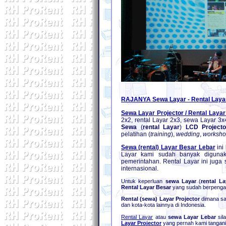
RAJANYA Sewa Layar - Rental Layar 
Sewa Layar Projector / Rental Layar
2x2, rental Layar 2x3, sewa Layar 3x
Sewa
(
rental Layar
)
LCD
Projecto
pelatihan (
training
),
wedding
,
worksh
Sewa (rental) Layar Besar Lebar
ini
Layar kami sudah banyak diguna
pemerintahan. Rental Layar ini juga
internasional.
Untuk keperluan
sewa Layar
(
rental La
Rental Layar Besar
yang sudah berpengala
Rental (sewa) Layar
Projector
dimana saj
dan kota-kota lainnya di Indonesia.
Rental Layar
atau
sewa Layar Lebar
sil
Layar Projector
yang pernah kami tangan