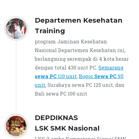
Departemen Kesehatan
Training
program Jaminan Kesehatan
Nasional Departemen Kesehatan ini,
berlangsung serempak di 4 kota besar
dengan total
430 unit PC
.
Semarang
sewa PC
110 unit
,
Bogor
Sewa PC
95
unit
, Surabaya sewa PC 125 unit, dan
Bali sewa PC 100 unit
DEPDIKNAS
LSK SMK Nasional
LKS (Lomba Kompetensi Siswa) SMK