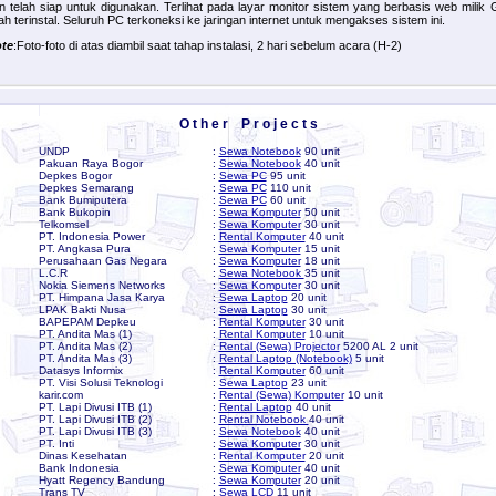
n telah siap untuk digunakan. Terlihat pada layar monitor sistem yang berbasis web milik 
lah terinstal. Seluruh PC terkoneksi ke jaringan internet untuk mengakses sistem ini.
te
:Foto-foto di atas diambil saat tahap instalasi, 2 hari sebelum acara (H-2)
O t h e r P r o j e c t s
UNDP
:
Sewa Notebook
90 unit
Pakuan Raya Bogor
:
Sewa Notebook
40 unit
Depkes Bogor
:
Sewa PC
95 unit
Depkes Semarang
:
Sewa PC
110 unit
Bank Bumiputera
:
Sewa PC
60 unit
Bank Bukopin
:
Sewa Komputer
50 unit
Telkomsel
:
Sewa Komputer
30 unit
PT. Indonesia Power
:
Rental Komputer
40 unit
PT. Angkasa Pura
:
Sewa Komputer
15 unit
Perusahaan Gas Negara
:
Sewa Komputer
18 unit
L.C.R
:
Sewa Notebook
35 unit
Nokia Siemens Networks
:
Sewa Komputer
30 unit
PT. Himpana Jasa Karya
:
Sewa Laptop
20 unit
LPAK Bakti Nusa
:
Sewa Laptop
30 unit
BAPEPAM Depkeu
:
Rental Komputer
30 unit
PT. Andita Mas (1)
:
Rental Komputer
10 unit
PT. Andita Mas (2)
:
Rental (Sewa) Projector
5200 AL 2 unit
PT. Andita Mas (3)
:
Rental Laptop (Notebook)
5 unit
Datasys Informix
:
Rental Komputer
60 unit
PT. Visi Solusi Teknologi
:
Sewa Laptop
23 unit
karir.com
:
Rental (Sewa) Komputer
10 unit
PT. Lapi Divusi ITB (1)
:
Rental Laptop
40 unit
PT. Lapi Divusi ITB (2)
:
Rental Notebook
40 unit
PT. Lapi Divusi ITB (3)
:
Sewa Notebook
40 unit
PT. Inti
:
Sewa Komputer
30 unit
Dinas Kesehatan
:
Rental Komputer
20 unit
Bank Indonesia
:
Sewa Komputer
40 unit
Hyatt Regency Bandung
:
Sewa Komputer
20 unit
Trans TV
:
Sewa LCD
11 unit