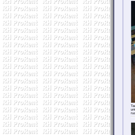
Ta
un
ru