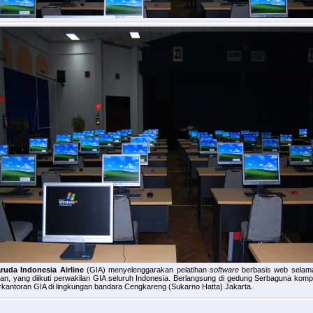
ruda Indonesia Airline
(GIA) menyelenggarakan pelatihan
software
berbasis web selam
lan, yang diikuti perwakilan GIA seluruh Indonesia. Berlangsung di gedung Serbaguna komp
rkantoran GIA di lingkungan bandara Cengkareng (Sukarno Hatta) Jakarta.