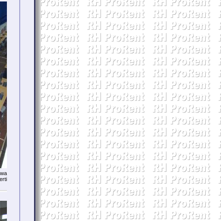
ewa
rti