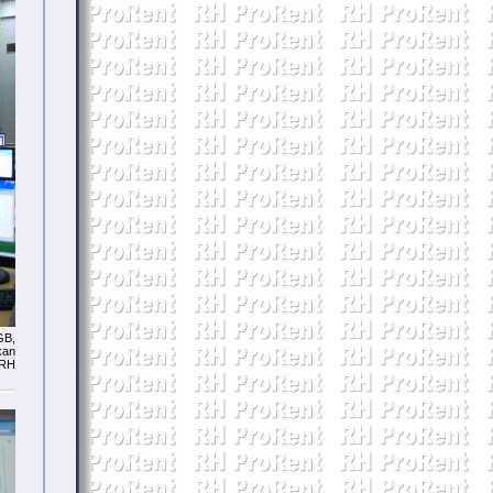
GB,
kan
 RH