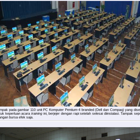
mpak pada gambar 110 unit PC Komputer Pentium-4 branded (Dell dan Compaq) yang dis
tuk keperluan acara
training
ini, berjejer dengan rapi setelah selesai diinstalasi. Tampak sepe
angan bursa efek saja.