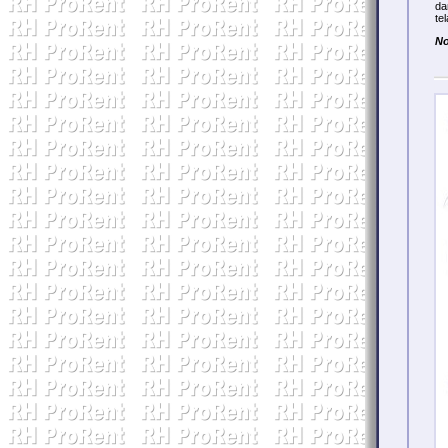
da
te
No