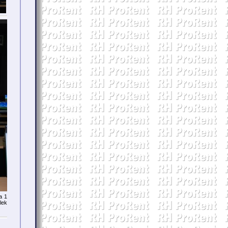
a 1
lek