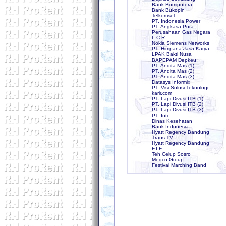
Bank Bumiputera
Bank Bukopin
Telkomsel
PT. Indonesia Power
PT. Angkasa Pura
Perusahaan Gas Negara
L.C.R
Nokia Siemens Networks
PT. Himpana Jasa Karya
LPAK Bakti Nusa
BAPEPAM Depkeu
PT. Andita Mas (1)
PT. Andita Mas (2)
PT. Andita Mas (3)
Datasys Informix
PT. Visi Solusi Teknologi
karir.com
PT. Lapi Divusi ITB (1)
PT. Lapi Divusi ITB (2)
PT. Lapi Divusi ITB (3)
PT. Inti
Dinas Kesehatan
Bank Indonesia
Hyatt Regency Bandung
Trans TV
Hyatt Regency Bandung
F.I.F
Teh Celup Sosro
Medco Group
Festival Marching Band