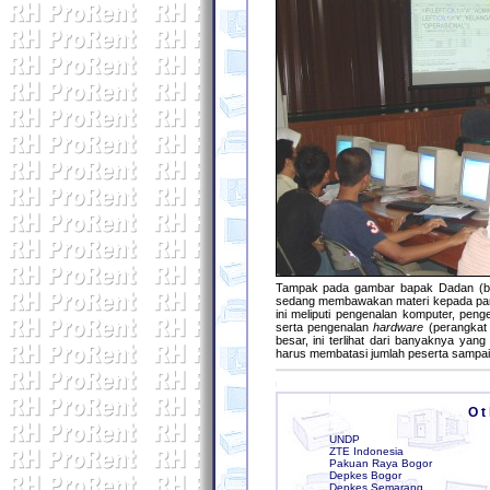
Tampak pada gambar bapak Dadan (be
sedang membawakan materi kepada para 
ini meliputi pengenalan komputer, pen
serta pengenalan
hardware
(perangkat 
besar, ini terlihat dari banyaknya yang
harus membatasi jumlah peserta sampai 
O t 
UNDP
ZTE Indonesia
Pakuan Raya Bogor
Depkes Bogor
Depkes Semarang